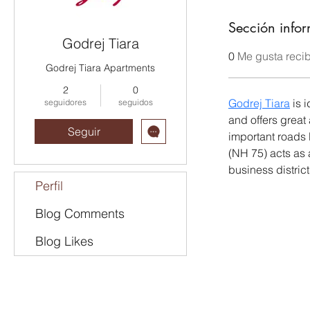
Sección infor
Godrej Tiara
0
Me gusta reci
Godrej Tiara Apartments
2
0
Godrej Tiara
 is 
seguidores
seguidos
and offers great
Seguir
important roads
(NH 75) acts as a
business district
Perfil
Blog Comments
Blog Likes